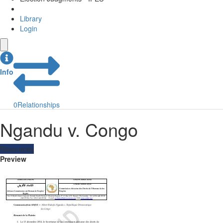
Library
Login
Info
0
Relationships
Ngandu v. Congo
Resources
Preview