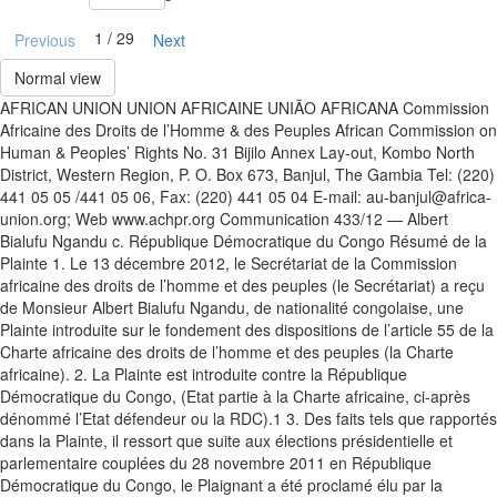
1 / 29
Previous
Next
Normal view
AFRICAN UNION UNION AFRICAINE UNIÃO AFRICANA Commission
Africaine des Droits de l’Homme & des Peuples African Commission on
Human & Peoples’ Rights No. 31 Bijilo Annex Lay-out, Kombo North
District, Western Region, P. O. Box 673, Banjul, The Gambia Tel: (220)
441 05 05 /441 05 06, Fax: (220) 441 05 04 E-mail: au-banjul@africa-
union.org; Web www.achpr.org Communication 433/12 — Albert
Bialufu Ngandu c. République Démocratique du Congo Résumé de la
Plainte 1. Le 13 décembre 2012, le Secrétariat de la Commission
africaine des droits de l’homme et des peuples (le Secrétariat) a reçu
de Monsieur Albert Bialufu Ngandu, de nationalité congolaise, une
Plainte introduite sur le fondement des dispositions de l’article 55 de la
Charte africaine des droits de l’homme et des peuples (la Charte
africaine). 2. La Plainte est introduite contre la République
Démocratique du Congo, (Etat partie à la Charte africaine, ci-après
dénommé l’Etat défendeur ou la RDC).1 3. Des faits tels que rapportés
dans la Plainte, il ressort que suite aux élections présidentielle et
parlementaire couplées du 28 novembre 2011 en République
Démocratique du Congo, le Plaignant a été proclamé élu par la