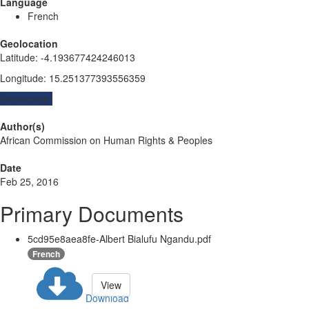
Language
French
Geolocation
Latitude
:
-4.193677424246013
Longitude
:
15.251377393556359
Geolocation
Author(s)
African Commission on Human Rights & Peoples
Date
Feb 25, 2016
Primary Documents
5cd95e8aea8fe-Albert Bialufu Ngandu.pdf
French
View
Download